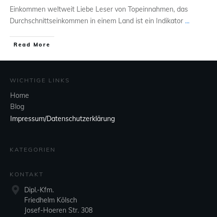
Einkommen weltweit Liebe Leser von Topeinnahmen, das
Durchschnittseinkommen in einem Land ist ein Indikator
...
Read More
WICHTIGE LINKS
Home
Blog
Impressum/Datenschutzerklärung
KATEGORIEN
KONTAKT
Dipl.-Kfm.
Friedhelm Kölsch
Josef-Hoeren Str. 308