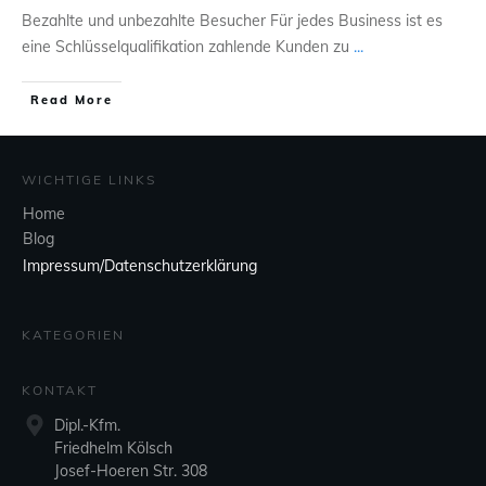
Bezahlte und unbezahlte Besucher Für jedes Business ist es
eine Schlüsselqualifikation zahlende Kunden zu
...
Read More
WICHTIGE LINKS
Home
Blog
Impressum/Datenschutzerklärung
KATEGORIEN
KONTAKT
Dipl.-Kfm.
Friedhelm Kölsch
Josef-Hoeren Str. 308