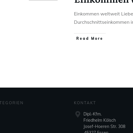
Einkommen weltweit Liebe
Durchschnittseinkommen in
Read More
TEGORIEN
KONTAKT
Dipl.-Kfm.
Friedhelm Kölsch
Josef-Hoeren Str. 308
45327 Essen