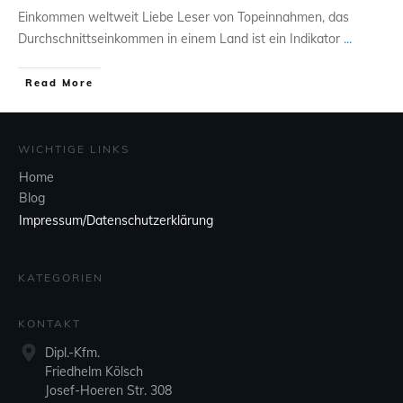
Einkommen weltweit Liebe Leser von Topeinnahmen, das
Durchschnittseinkommen in einem Land ist ein Indikator
...
Read More
WICHTIGE LINKS
Home
Blog
Impressum/Datenschutzerklärung
KATEGORIEN
KONTAKT
Dipl.-Kfm.
Friedhelm Kölsch
Josef-Hoeren Str. 308