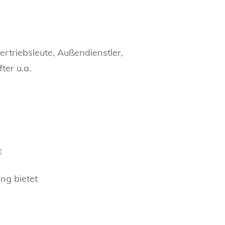
rtriebsleute, Außendienstler,
ter u.a.
t
ng bietet