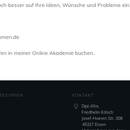
och besser auf Ihre Ideen, Wünsche und Probleme ei
hmen.de
ufen in meiner Online Akademie buchen.
TEGORIEN
KONTAKT
Dipl.-Kfm.
Friedhelm Kölsch
Josef-Hoeren Str. 308
45327 Essen