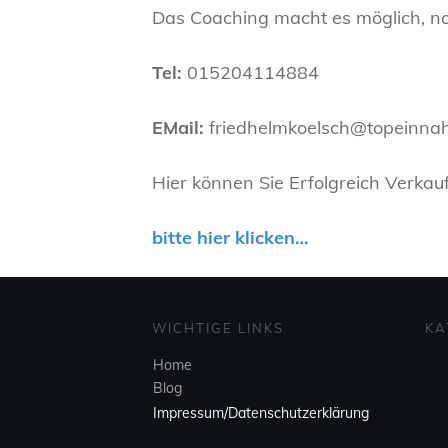
Das Coaching macht es möglich, n
Tel:
015204114884
EMail:
friedhelmkoelsch@topeinna
Hier können Sie Erfolgreich Verka
bitte hier klicken…
WICHTIGE LINKS
KA
Home
Blog
Impressum/Datenschutzerklärung