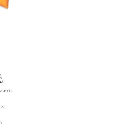
ssern.
ss.
n